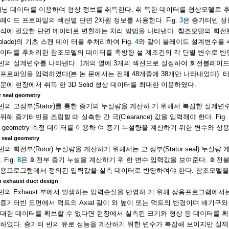
캐닝 데이터를 이용하여 형상 정보를 취득한다. 취 득한 데이터를 형상모델로 
레이드 프로파일의 섹션별 단면 2차원 정보를 사용한다. Fig.
3
은 증기터빈 성
석에 필요한 단면 데이터로 변환하는 처리 방법을 나타낸다. 참조모델의 회전블레이
d blade)의 기초 스캔 데이 터를 후처리하여 Fig.
4
와 같이 블레이드 설계변수를 
이터를 후처리한 참조모델의 데이터를 축방향 설 계조건의 각 단별 변수로 반영할 
터빈의 설계변수를 나타낸다. 1개의 열에 3개의 섹션으로 설정하여 회전블레이드와
프로파일을 입력하였다(본 논 문에서는 전체 48개중에 38개만 나타내었다).
문에 현장에서 취득 한 3D Solid 형상 데이터를 최대한 이용하였다.
r seal geometry
의 고정부(Stator)를 통한 증기의 누설량을 계산하 기 위해서 복잡한 설계변
위해 증기터빈을 조립할 때 실측한 간 극(Clearance) 값을 입력해야 한다. Fig.
al geometry 측정 데이터를 이용하 여 증기 누설량을 계산하기 위한 변수와 
 seal geometry
의 회전부(Rotor) 누설량을 계산하기 위해서는 고 정부(Stator seal) 누
 Fig.
8
은 회전부 증기 누설을 계산하기 위 한 변수 입력값을 보여준다. 회전블레이드
용프로그램에서 정의된 입력값을 실측 데이터로 반영하여야 한다. 참조모델을 
 exhaust duct design
의 Exhaust 부에서 발생하는 압력손실을 반영하 기 위해 상용프로그램에서는 
증기터빈 도면에서 덕트의 Axial 길이 와 높이 또는 덕트의 반경이며 배기구와 
대한 데이터를 확보할 수 없다면 현장에서 실측된 크기와 형상 등 데이터를 확보
하였다. 증기터 빈의 유로 성능을 계산하기 위한 변수가 복잡해 보이지만 실제