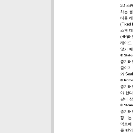
3D 스
하는 블
터를 해
(Fixe
스캔 데
(HP)
레이드 
않기 때
② Stato
증기터빈
줄이기 
와 Se
③ Rotor
증기터빈
야 한다.
같이 상
④ Steam
증기터빈
정보는 
덕트에 
를 반영