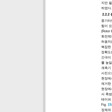
지만 필
하였다.
2.2.
증기터빈
험이 요
(Rot
회전체의
허용치
복잡한 
정확도를
간극이
를 높일
계측기
사진으
현장에서
제거한
현장에서
서 축방
테이퍼 
Fig.
15
정체와 