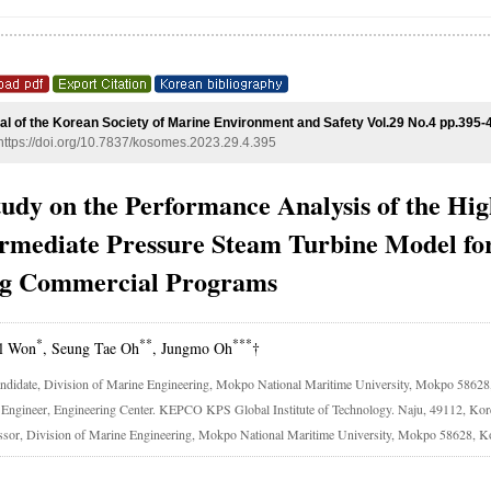
al of the Korean Society of Marine Environment and Safety Vol.29 No.4 pp.395-
https://doi.org/10.7837/kosomes.2023.29.4.395
udy on the Performance Analysis of the Hig
ermediate Pressure Steam Turbine Model for
ng Commercial Programs
*
**
***
il Won
, Seung Tae Oh
, Jungmo Oh
†
didate, Division of Marine Engineering, Mokpo National Maritime University, Mokpo 58628
 Engineer, Engineering Center. KEPCO KPS Global Institute of Technology. Naju, 49112, Kor
ssor, Division of Marine Engineering, Mokpo National Maritime University, Mokpo 58628, K