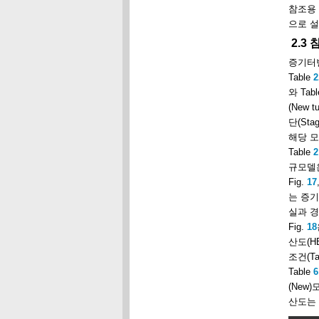
참조용 
으로 
2.3
증기터빈
Table
2
와 Tab
(New
단(St
해당 
Table
2
규모델은
Fig.
17
는 증기
실과 경
Fig.
18
산도(H
조건(Ta
Table
6
(New
산도는