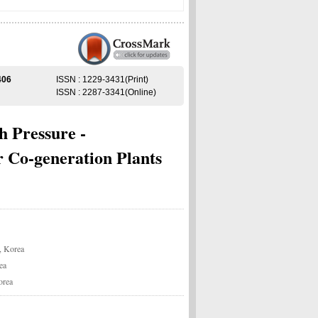
406
ISSN : 1229-3431(Print)
ISSN : 2287-3341(Online)
h Pressure -
 Co-generation Plants
, Korea
ea
orea