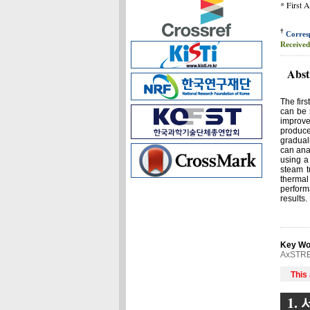
* First 
†
Corres
Received
Abst
The firs
can be 
improve
produced
graduall
can ana
using a
steam t
thermal
perform
results.
Key Wo
AxSTR
This
1. 