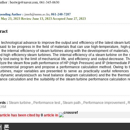
Author : bestwjp@naver.com, 061-345-0630
ponding Author :
jmoh@mmu.ac.kr
, 061-240-7207
May 23, 2023
Review
June 13, 2023
Accepted
June 27, 2023
ract
t technological advance to improve the output and efficiency of the latest steam tu
said to be progress in the field of materials that can use high-temperature, high-p
 the internal efficiency of steam turbines along with the development of materials
 high efficiency steam turbines. The internal efficiency of a steam turbine on the 
y lost owing to the limit of mechanical life, and efficiency and output decrease. T
lyze the steam flow path performance of HP (High Pressure) and IP (Intermediate Pr
 commercial program and propose a performance calculation method. Owing to t
urbines, major variables are presented to serve as practically useful references f
 dynamic analysis(such as heat balance diagram calculation) and the the thermal 
ance calculation and the suitability of the steam turbine performance calculation 
rds :
Steam turbine
,
Performance test
,
Steam path
,
Performance improvement
,
R
EAM
 article has been cited by
0
article in
서 론