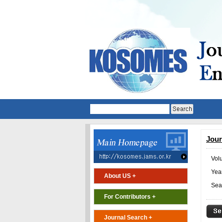
Jour
Vol
Year
About US +
Sea
For Contributors +
Journal Search +