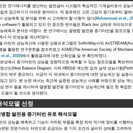
빈은 전기에너지를 생산하는 발전설비 시스템의 핵심적인 기계설비로서 성능계
 쉽게 접근하기가 어려운 분야이다. 작 동유체인 고온·고압의 증기로부터 열에
 성능예측 및 분석을 위해 서 고려해야 할 사항이 많다(
Muhammad et al., 2
use software가 활용되고 있지 만 중요한 변수들은 Black box 상태로 처
성능예측과 분석은 어렵다. 본 연구에서는 열병합 발전용 증기터빈을 참조모델
에서 터 빈성능을 계산하였다.
터빈의 성능계산에 사용한 상용프로그램은 SoftInWay사의 AxSTREAM(Axial turbi
 활용한 연구문헌을 참조하였고 ASME(The American Society of Mechanica
 et al., 2020
)에서 활용결과에 대한 신뢰성을 일 부 확인하였다.
유로상에서 증기터빈의 성능을 정량적으로 예측할 수 있는 참조모델을 확보하여
산도(Heat Balance Diagram, 이하 HBD)로 계산한 값과 실제 성능시험(Perfo
것이 매우 중요하다. 지금까 지 국내에서 증기터빈에 대한 성능계산 및 실증사
않고 있다. 본 논문 에서는 최근에 실증된 성능계산 사례를 바탕으로 성능 계
핵심 변수 들을 제시하여 열병합 발전용 증기터빈의 성능계산에 필요 한 복잡한
 도움이 될 것으로 생각된다.
 해석모델 선정
 열병합 발전용 증기터빈 유로 해석모델
빈의 성능을 예측하고 기능이 저하된 부품을 특정 하여 적기에 정비를 시행하는
숙련된 전문가라도 터빈으로 공급되는 증 기의 조건과 설비의 상태를 고려하여