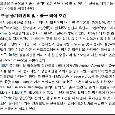
모델을 기준으로 기존의 증기터빈(Old turbine) 뿐 만 아니라 신규로 대체되는 증
설계변수들을 취득하였다.
 참조용 증기터빈의 입・출구 해석 조건
의 성능계산을 위해서는 터빈의 열역학적 변수 인 증기온도, 증기압력, 증기
와 Table
3
은 기존모델의 고압(HP)터 빈 MSV 전단과 후단의 고압(HP)증기에 
le
5
는 신규모델의 고압(HP) 터빈 MSV 전단과 후단의 고압(HP)증기에 대한 조건이
 turbine)의 경계조건이 다 르다는 것을 알 수 있다. 그 이유는 성능개선을 
age)을 구성하 기 때문이다. 기존터빈과 신규터빈 모두 재열 및 재생사이 클(Reheat &
모델에 대한 성능계산은 상용프로그램에서 정의된 입력값을 사용하여 해석을 
~ Table
5
는 성능계산을 위해 사용한 변수들이며 참조모델에 대한 해석조건은 기존모
 New turbine으로 구분하였다.
,
18
은 증기터빈의 열역학적 정산도를 나타내며 GV(Governor Valve) 또는 CV(C
조절 밸브이다. 증기터빈의 성능계산을 위해서는 증기터빈의 열역학적 변수인 온도
계조건을 파악해야 한다. 본 연구에서 MSV-GV Pressure drop은 총 3%로 
은 N2(Mid-span seal)부에서 누설되는 증기와 HIP 고 온부의 냉각을 위한
BD, Heat Balance Diagram)는 증기터빈의 입・출구 조건 및 증기의 흐
ble
2
~ Table
7
)은 HBD에서 취 득할 수 있기 때문에 열역학적 정산도에 대한 
~ Table
7
은 중압(IP)터빈의 입·출구 해석조건을 나 타낸다. 추기관은 두 곳이며
)모델이 유사하다. 기존(Old) 모델은 신규모델의 열정산도(HBD)로 동일한 방
 본 논문에서 제외하였다.