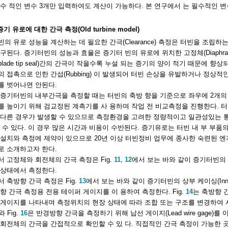
수 적인 변수 3개만 입력하여도 계산이 가능하다. 본 연구에서 는 필수적인 
2 증기 유로에 대한 간극 측정(Old turbine model)
의 유로 성능을 계산하는 데 필요한 간극(Clearance) 측정은 터빈을 조립
구된다. 증기터빈의 성능과 효율은 증기터 빈의 유로에 위치한 고정체(Diaphragm의 Se
or blade tip seal)간의 간극이 작을수록 누설 되는 증기의 양이 적기 때문
 접촉으로 인한 간섭(Rubbing) 이 발생되어 터빈 손상을 유발하거나 정상
를 벗어나면 안된다.
증기터빈의 내부간극을 측정할 때는 터빈의 축방 향을 기준으로 좌우에 2개의
 높이기 위해 검교정된 계측기를 사 용하며 작업 전 비교측정을 진행한다. 
 다른 경우가 발생할 수 있으므로 측정환경을 고려한 정량적이고 일관성있는 
 수 있다. 이 경우 많은 시간과 비용이 수반된다. 증기유로는 터빈 내 부 부
 설치와 측정에 제약이 있으므로 20년 이상 터빈정비 업무에 종사한 숙련된 
로 소개하고자 한다.
 고정체와 회전체의 간극 측정은 Fig.
11
,
12
에서 보는 바와 같이 증기터빈의 상부 케이
 상태에서 측정한다.
 축방향 간극 측정은 Fig.
13
에서 보는 바와 같이 증기터빈의 상부 케이싱(Inner ca
향 간극 측정용 전용 테이퍼 게이지를 이 용하여 측정한다. Fig.
14
는 축방향 간
게이지를 나타내며 측정위치의 현장 상태에 따라 조합 또는 구조를 변경하여 사
와 Fig.
16
은 반경방향 간극을 측정하기 위해 납선 게이지(Lead wire gage)
회전체의 간극을 간접적으로 확인할 수 있 다. 직접적인 간극 측정이 가능한 