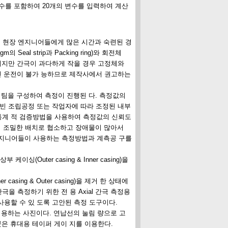
변수를 포함하여 20개의 변수를 입력하여 계산
하는 현장 엔지니어들에게 많은 시간과 숙련된 경
al strip과 Packing ring)와 회전체
에 향상되지만 간극이 과다하게 작을 경우 고정체와
적인 운전이 불가 능하므로 제작사에서 권고하는
 팀을 구성하여 측정이 진행된 다. 측정값의
터빈 조립공정 또는 작업자에 따라 조정된 내부
통계 적 검증방법을 사용하여 측정값의 신뢰도
품의 조밀한 배치로 협소하고 장애물이 많아서
엔지니어들이 사용하는 측정방법과 계측공 구를
싱(Outer casing & Inner casing)을
sing & Outer casing)을 제거 한 상태에
극을 측정하기 위한 전 용 Axial 간극 측정용
용할 수 있 도록 고안된 측정 도구이다.
를 이용하는 사진이다. 연납선의 눌림 량으로 고
곳은 휴대용 테이퍼 게이 지를 이용한다.