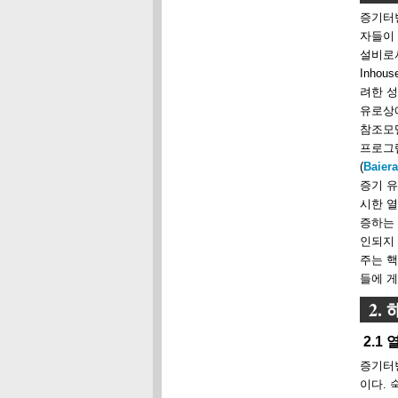
증기터
자들이
설비로서
Inho
려한 
유로상
참조모델 
프로그램을
(
Baiera
증기 
시한 열정
증하는 
인되지 
주는 
들에 게
2.
2.1
증기터
이다. 