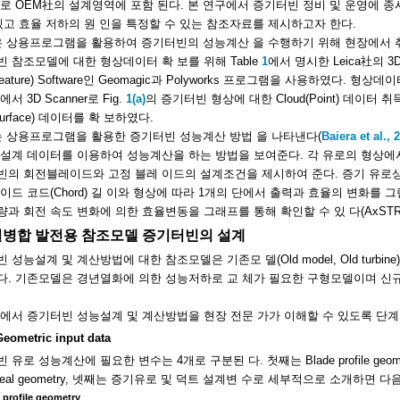
로 OEM社의 설계영역에 포함 된다. 본 연구에서 증기터빈 정비 및 운영에 
있고 효율 저하의 원 인을 특정할 수 있는 참조자료를 제시하고자 한다.
은 상용프로그램을 활용하여 증기터빈의 성능계산 을 수행하기 위해 현장에서 취
 참조모델에 대한 형상데이터 확 보를 위해 Table
1
에서 명시한 Leica社의 3D S
d Feature) Software인 Geomagic과 Polyworks 프로그램을 사용하였다
서 3D Scanner로 Fig.
1(a)
의 증기터빈 형상에 대한 Cloud(Point) 데이터 
(Surface) 데이터를 확 보하였다.
는 상용프로그램을 활용한 증기터빈 성능계산 방법 을 나타낸다(
Baiera et al., 
설계 데이터를 이용하여 성능계산을 하는 방법을 보여준다. 각 유로의 형상에서
빈의 회전블레이드와 고정 블레 이드의 설계조건을 제시하여 준다. 증기 유로상
이드 코드(Chord) 길 이와 형상에 따라 1개의 단에서 출력과 효율의 변화를 그
과 회전 속도 변화에 의한 효율변동을 그래프를 통해 확인할 수 있 다(AxSTREAM 
 열병합 발전용 참조모델 증기터빈의 설계
성능설계 및 계산방법에 대한 참조모델은 기존모 델(Old model, Old turbine)과 신
다. 기존모델은 경년열화에 의한 성능저하로 교 체가 필요한 구형모델이며 신
에서 증기터빈 성능설계 및 계산방법을 현장 전문 가가 이해할 수 있도록 단
Geometric input data
유로 성능계산에 필요한 변수는 4개로 구분된 다. 첫째는 Blade profile geometry,
r seal geometry, 넷째는 증기유로 및 덕트 설계변 수로 세부적으로 소개하면 
 profile geometry