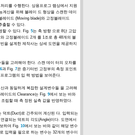
후처리를 수행한다. 상용프로그 램상에서 지원
능계산을 위해 블레이 드 형상을 스캔한 데이
드 (Moving blade)와 고정블레이드
추출할 수 있다.
수 있다. Fig.
5
는 축 방향 으로 8단 고압
 고정블레이드 2개 를 1조로 총 48개의 블
 터빈을 설계한 제작사는 상세 도면을 제공하지
수들을 고려해야 한다. 스캔 데이 터의 오차를
6
과 Fig.
7
은 증기터빈 고정부의 측정 포인트
상용프로그램의 입 력 방법을 보여준다.
설량 계산과 동일하게 복잡한 설계변수들 을 고려해
의 Clearance는 Fig.
9
에서 보는 바와
조립할 때 측 정된 실측 값을 반영하였다.
덕트(Duct)로 간주되어 계산된 다. 입력되는
연결되는 덕트의 각도(Angle)이다. 도면에서
하여 Fig.
10
에서 보는 바와 같이 해당 변수
로 입력을 필요로 하는 변수는 32개의 변수이