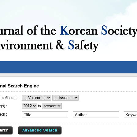
nal Search Engine
ume/Issue :
(s) :
to
rch :