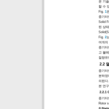
운 기술
할 수 
Fig.
1
증기터빈
Soli
된 상태에
Solid
Fig.
2
여개의 
증기터
고 블레
질량유량
2.2
증기터빈 
분하였
의된다.
본 연구
2.2.1 
증기터빈 
Roto
① Blade