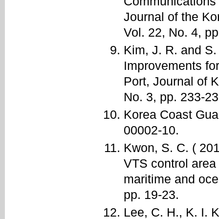
Communications A
Journal of the K
Vol. 22, No. 4, p
Kim, J. R. and S
Improvements fo
Port, Journal of 
No. 3, pp. 233-2
Korea Coast Guar
00002-10.
Kwon, S. C. ( 20
VTS control area
maritime and ocea
pp. 19-23.
Lee, C. H., K. I.