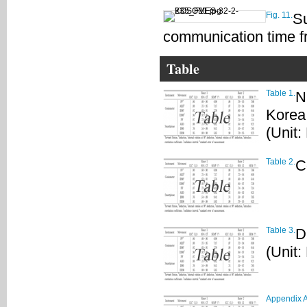
Fig. 11.
Su
communication time 
Table
Table 1.
N
Korea
(Unit:
Table 2.
C
Table 3.
D
(Unit:
Appendix A