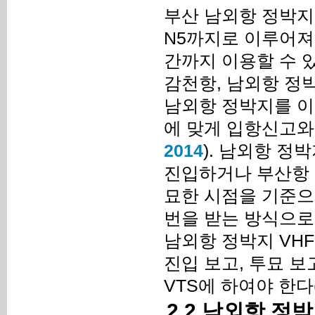
부산 남외항 정박지
N5까지로 이루어져 
간까지 이용할 수 
감천항, 남외항 정
남외항 정박지를 이용
에 맞게 입항신고와
2014
). 남외항 
진입하거나 부산항 
묘한 시점을 기준으
번을 받는 방식으로
남외항 정박지 VHF
진입 보고, 투묘 보
VTS에 하여야 한다(Kor
2.2 남외항 정