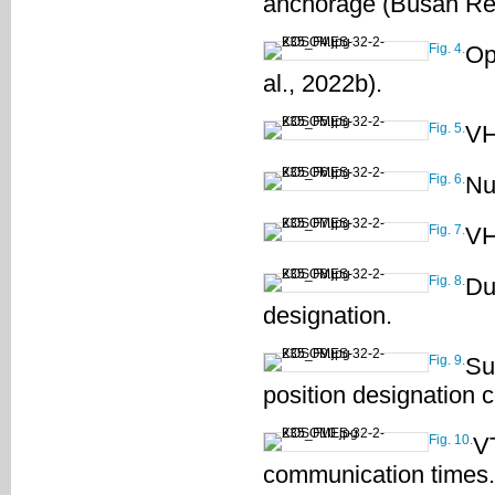
anchorage (Busan Reg
Fig. 4.
Op
al., 2022b).
Fig. 5.
VH
Fig. 6.
Nu
Fig. 7.
VH
Fig. 8.
Du
designation.
Fig. 9.
Su
position designation 
Fig. 10.
V
communication times.