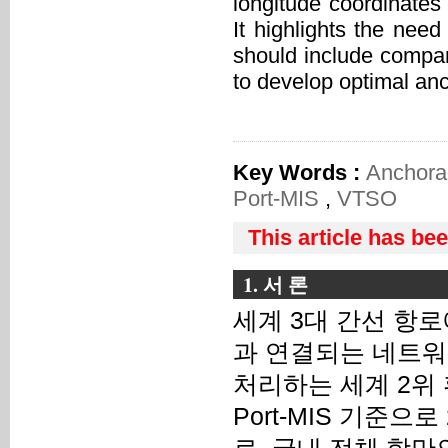
longitude coordinates
It highlights the need
should include compara
to develop optimal anc
Key Words :
Anchor
Port-MIS
,
VTSO
This article has be
1. 서 론
세계 3대 간선 항로
과 연결되는 네트워크
처리하는 세계 2위 환적 
Port-MIS 기준으