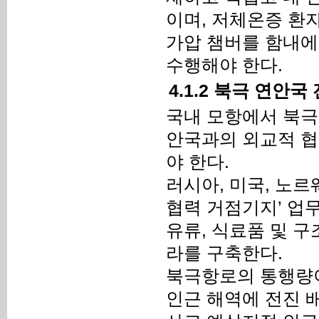
이며, 저체온증 환
가압 챔버를 함내에
수행해야 한다.
4.1.2 북극 연안
국내 모항에서 북극
안국과의 외교적 협
야 한다.
러시아, 미국, 노
협력 거점기지’ 업
유류, 식료품 및 
라를 구축한다.
북극항로의 통행량이
인근 해역에 전진 