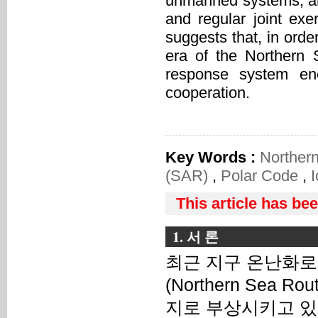
unmanned systems, an
and regular joint exer
suggests that, in orde
era of the Northern 
response system enc
cooperation.
Key Words :
Norther
(SAR)
,
Polar Code
,
I
This article has be
1. 서 론
최근 지구 온난화로
(Northern Sea
지로 부상시키고 있