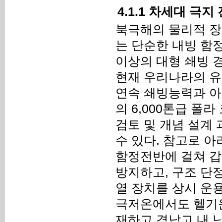
4.1.1 차세대 극
북극해의 물리적 장
는 단순한 내빙 함정
이상의 대형 쇄빙 경
현재 우리나라의 유
연속 쇄빙능력과 아
의 6,000톤급 폴라
검토 및 개념 설계
수 있다. 참고로 
함정전반에 걸쳐 갑
방지하고, 구조 단
열 장치를 상시 운
극저온에서도 헬기운
재하고 격납고 내 