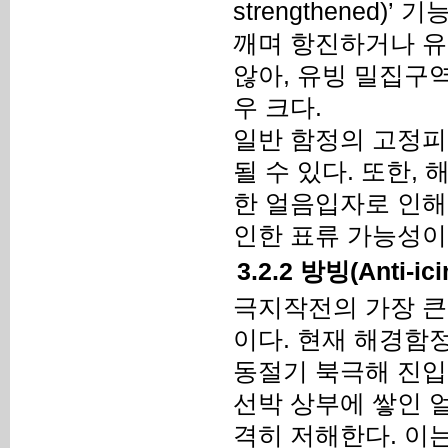
strengthened
깨며 항진하거나 유
않아, 유빙 밀집구
우 크다.
일반 함정의 고정피
될 수 있다. 또한,
한 얼음입자로 인해
인한 표류 가능성이
3.2.2 방빙(Anti-i
극지작전의 가장 큰
이다. 현재 해경함
동절기 북극해 진입
선박 상부에 쌓인 
격히 저해한다. 이