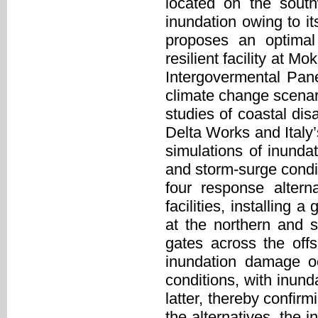
located on the south
inundation owing to it
proposes an optimal 
resilient facility at M
Intergovermental Pan
climate change scenar
studies of coastal dis
Delta Works and Italy
simulations of inunda
and storm-surge cond
four response altern
facilities, installing 
at the northern and 
gates across the offs
inundation damage oc
conditions, with inund
latter, thereby confir
the alternatives, the 