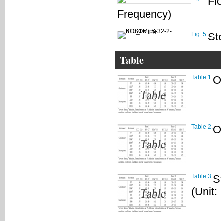
Fl
Frequency)
Fig. 5.
St
Table
Table 1.
O
Table 2.
O
Table 3.
S
(Unit: