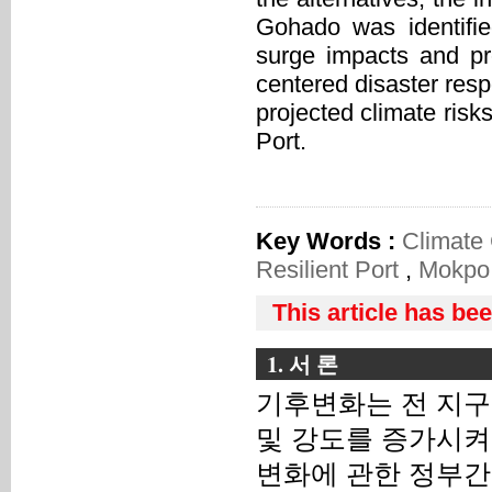
Gohado was identifie
surge impacts and pr
centered disaster respo
projected climate risk
Port.
Key Words :
Climate
Resilient Port
,
Mokpo 
This article has be
1. 서 론
기후변화는 전 지구
및 강도를 증가시켜
변화에 관한 정부간 협의체