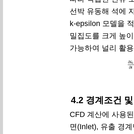
선박 유동해 석에 자주
k-epsilon 모
밀집도를 크게 높이
가능하여 널리 활용
¯
∂
u
i
∂
t
4.2 경계조건 
CFD 계산에 사용된
면(Inlet), 유출 경계