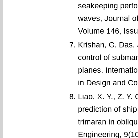
seakeeping perfo
waves, Journal o
Volume 146, Iss
Krishan, G. Das. 
control of submar
planes, Internat
in Design and Co
Liao, X. Y., Z. Y
prediction of sh
trimaran in obliq
Engineering, 9(1