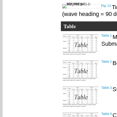
Fig. 12.
Ti
(wave heading = 90 d
Table
Table 1.
M
Subma
Table 2.
B
Table 3.
S
Table 4.
C