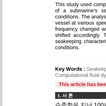
This study used compu
of a submarine’s se
conditions. The analys
vessel at various spe
frequency changed wi
shifted accordingly.
seakeeping characteri
conditions.
Key Words :
Seakeep
Computational fluid 
This article has be
1. 서 론
수중함은 지난 10