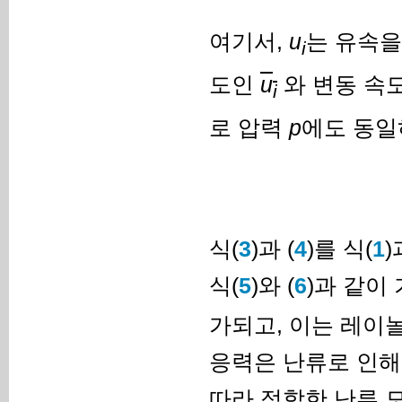
여기서,
u
는 유속을
i
도인
u
와 변동 속
i
로 압력
p
에도 동일
식(
3
)과 (
4
)를 식(
1
)
식(
5
)와 (
6
)과 같이 
가되고, 이는 레이놀즈
응력은 난류로 인해
따라 적합한 난류 