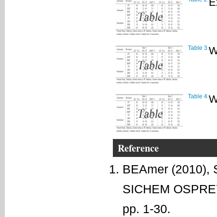
E
Table 3.
W
Table 4.
W
Reference
BEAmer (2010), S
SICHEM OSPREY o
pp. 1-30.