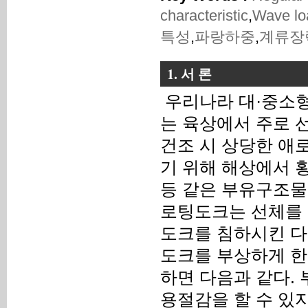
characteristic
,
Wave lo
특성
,
파랑하중
,
계류장
1. 서 론
우리나라 대·중소형 
는 육상에서 주로 
건조 시 상당한 애
기 위해 해상에서 횡단
등 같은 부유구조물
로팅도크는 선체를 
도크를 침하시킨 다
도크를 부상하게 한
하면 다음과 같다.
용절감을 할 수 있