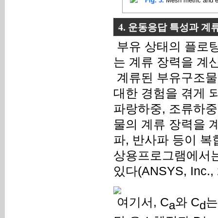
Fig. 3.
Mesh metric and e
4. 운동응답 특성과 계
부유 상태의 플로팅
는 계류 장력을 계
계류된 부유구조물
대한 경험을 겪게 
파랑하중, 조류하중
물의 계류 장력을 
파, 반사파 등이 
상용프로그램에서는 
있다(ANSYS, Inc., 
여기서, C
와 C
는
a
d