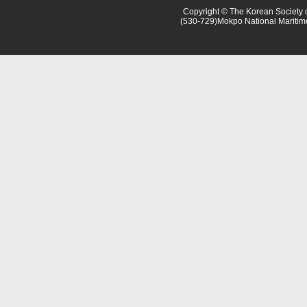
Copyright © The Korean Society o
(530-729)Mokpo National Maritim